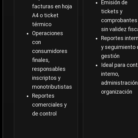
Emisión de
facturas en hoja
tickets y
A4 o ticket
comprobantes
térmico
sin validez fisc
Operaciones
Reportes inter
con
y seguimiento 
consumidores
gestión
finales,
Ideal para cont
responsables
interno,
inscriptos y
administración
monotributistas
organización
Reportes
comerciales y
de control