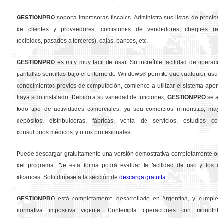
GESTION
PRO
soporta impresoras fiscales. Administra sus listas de precios
de clientes y proveedores, comisiones de vendedores, cheques (em
recibidos, pasados a terceros), cajas, bancos, etc.
GESTION
PRO
es muy muy facil de usar. Su increíble facilidad de operac
pantallas sencillas bajo el entorno de Windows® permite que cualquier usua
conocimientos previos de computación, comience a utilizar el sistema ape
haya sido instalado. Debido a su variedad de funciones,
GESTION
PRO
se a
todo tipo de actividades comerciales, ya sea comercios minoristas, may
depósitos, distribuidoras, fábricas, venta de servicios, estudios con
consultorios médicos, y otros profesionales.
Puede descargar gratuitamente una versión demostrativa completamente o
del programa. De esta forma podrá evaluar la facilidad de uso y los d
alcances. Solo diríjase a la sección de
descarga gratuita
.
GESTION
PRO
está completamente desarrollado en Argentina, y cumple
normativa impositiva vigente. Contempla operaciones con monotribu