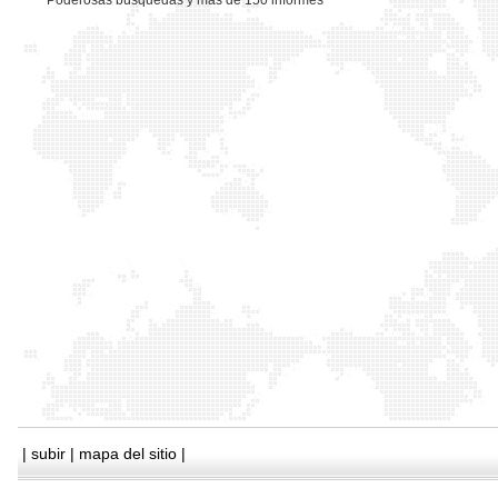
*
Poderosas busquedas y mas de 150 informes
|
subir
|
mapa del sitio
|