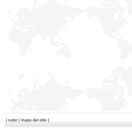
|
subir
|
mapa del sitio
|