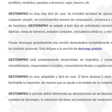
(emitidos, recibidos, pasados a terceros), cajas, bancos, etc.
GESTION
PRO
es muy muy facil de usar. Su increíble facilidad de opera
cualquier usuario, sin conocimientos previos de computación, comience a u
de funciones,
GESTION
PRO
se adapta a todo tipo de actividades comercia
fábricas, venta de servicios, estudios contables, consultorios médicos, y otro
Puede descargar gratuitamente una versión demostrativa completamente ope
los distintos alcances. Solo diríjase a la sección de
descarga gratuita
.
GESTION
PRO
está completamente desarrollado en Argentina, y cumpl
monotributistas, responsables inscriptos, consumidores finales y sujetos exe
GESTION
PRO
es muy adaptable y fácil de usar. Si tiene facturas y otr
facilmente la impresión, de manera que se ajuste a la medida de su compro
GESTION
PRO
le permite definir libremente las descripciones de las facturas 
cantidad de decimales, la cotización del dolar, las comisiones de vendedore