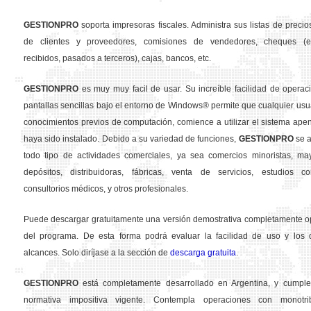
GESTION
PRO
soporta impresoras fiscales. Administra sus listas de precios
de clientes y proveedores, comisiones de vendedores, cheques (em
recibidos, pasados a terceros), cajas, bancos, etc.
GESTION
PRO
es muy muy facil de usar. Su increíble facilidad de operac
pantallas sencillas bajo el entorno de Windows® permite que cualquier usua
conocimientos previos de computación, comience a utilizar el sistema ape
haya sido instalado. Debido a su variedad de funciones,
GESTION
PRO
se a
todo tipo de actividades comerciales, ya sea comercios minoristas, may
depósitos, distribuidoras, fábricas, venta de servicios, estudios con
consultorios médicos, y otros profesionales.
Puede descargar gratuitamente una versión demostrativa completamente o
del programa. De esta forma podrá evaluar la facilidad de uso y los d
alcances. Solo diríjase a la sección de
descarga gratuita
.
GESTION
PRO
está completamente desarrollado en Argentina, y cumple
normativa impositiva vigente. Contempla operaciones con monotribu