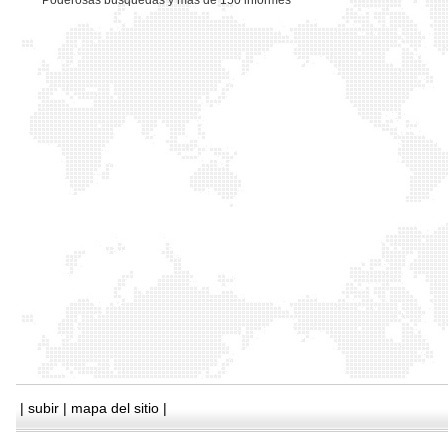
*
Poderosas busquedas y mas de 150 informes
|
subir
|
mapa del sitio
|