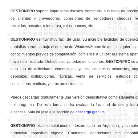
GESTION
PRO
soporta impresoras fiscales. Administra sus listas de precios
de clientes y proveedores, comisiones de vendedores, cheques (em
recibidos, pasados a terceros), cajas, bancos, etc.
GESTION
PRO
es muy muy facil de usar. Su increíble facilidad de operac
pantallas sencillas bajo el entorno de Windows® permite que cualquier usua
conocimientos previos de computación, comience a utilizar el sistema ape
haya sido instalado. Debido a su variedad de funciones,
GESTION
PRO
se a
todo tipo de actividades comerciales, ya sea comercios minoristas, may
depósitos, distribuidoras, fábricas, venta de servicios, estudios con
consultorios médicos, y otros profesionales.
Puede descargar gratuitamente una versión demostrativa completamente o
del programa. De esta forma podrá evaluar la facilidad de uso y los d
alcances. Solo diríjase a la sección de
descarga gratuita
.
GESTION
PRO
está completamente desarrollado en Argentina, y cumple
normativa impositiva vigente. Contempla operaciones con monotribu