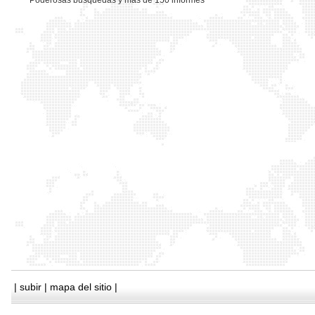
*
Poderosas busquedas y mas de 150 informes
|
subir
|
mapa del sitio
|