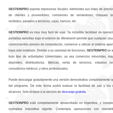
GESTION
PRO
soporta impresoras fiscales. Administra sus listas de precios
de clientes y proveedores, comisiones de vendedores, cheques (em
recibidos, pasados a terceros), cajas, bancos, etc.
GESTION
PRO
es muy muy facil de usar. Su increíble facilidad de operac
pantallas sencillas bajo el entorno de Windows® permite que cualquier usua
conocimientos previos de computación, comience a utilizar el sistema ape
haya sido instalado. Debido a su variedad de funciones,
GESTION
PRO
se a
todo tipo de actividades comerciales, ya sea comercios minoristas, may
depósitos, distribuidoras, fábricas, venta de servicios, estudios con
consultorios médicos, y otros profesionales.
Puede descargar gratuitamente una versión demostrativa completamente o
del programa. De esta forma podrá evaluar la facilidad de uso y los d
alcances. Solo diríjase a la sección de
descarga gratuita
.
GESTION
PRO
está completamente desarrollado en Argentina, y cumple
normativa impositiva vigente. Contempla operaciones con monotribu