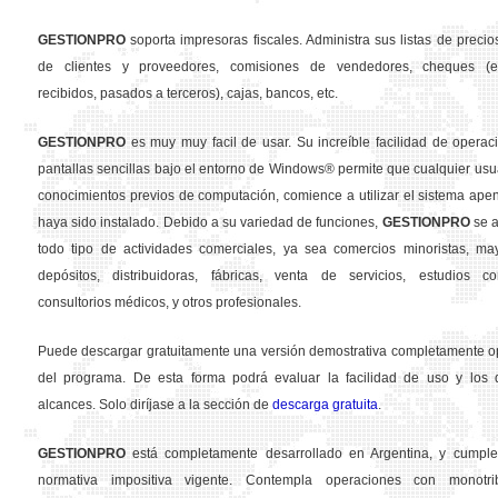
GESTION
PRO
soporta impresoras fiscales. Administra sus listas de precios
de clientes y proveedores, comisiones de vendedores, cheques (em
recibidos, pasados a terceros), cajas, bancos, etc.
GESTION
PRO
es muy muy facil de usar. Su increíble facilidad de operac
pantallas sencillas bajo el entorno de Windows® permite que cualquier usua
conocimientos previos de computación, comience a utilizar el sistema ape
haya sido instalado. Debido a su variedad de funciones,
GESTION
PRO
se a
todo tipo de actividades comerciales, ya sea comercios minoristas, may
depósitos, distribuidoras, fábricas, venta de servicios, estudios con
consultorios médicos, y otros profesionales.
Puede descargar gratuitamente una versión demostrativa completamente o
del programa. De esta forma podrá evaluar la facilidad de uso y los d
alcances. Solo diríjase a la sección de
descarga gratuita
.
GESTION
PRO
está completamente desarrollado en Argentina, y cumple
normativa impositiva vigente. Contempla operaciones con monotribu