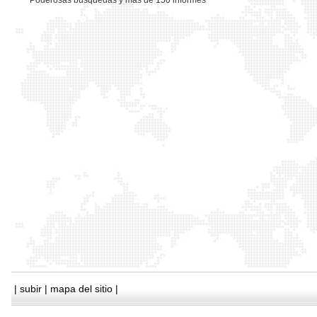
*
Poderosas busquedas y mas de 150 informes
|
subir
|
mapa del sitio
|