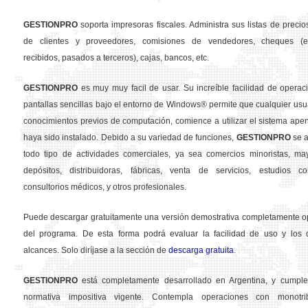
GESTION
PRO
soporta impresoras fiscales. Administra sus listas de precios
de clientes y proveedores, comisiones de vendedores, cheques (em
recibidos, pasados a terceros), cajas, bancos, etc.
GESTION
PRO
es muy muy facil de usar. Su increíble facilidad de operac
pantallas sencillas bajo el entorno de Windows® permite que cualquier usua
conocimientos previos de computación, comience a utilizar el sistema ape
haya sido instalado. Debido a su variedad de funciones,
GESTION
PRO
se a
todo tipo de actividades comerciales, ya sea comercios minoristas, may
depósitos, distribuidoras, fábricas, venta de servicios, estudios con
consultorios médicos, y otros profesionales.
Puede descargar gratuitamente una versión demostrativa completamente o
del programa. De esta forma podrá evaluar la facilidad de uso y los d
alcances. Solo diríjase a la sección de
descarga gratuita
.
GESTION
PRO
está completamente desarrollado en Argentina, y cumple
normativa impositiva vigente. Contempla operaciones con monotribu