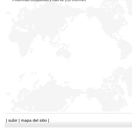
*
Poderosas busquedas y mas de 150 informes
|
subir
|
mapa del sitio
|