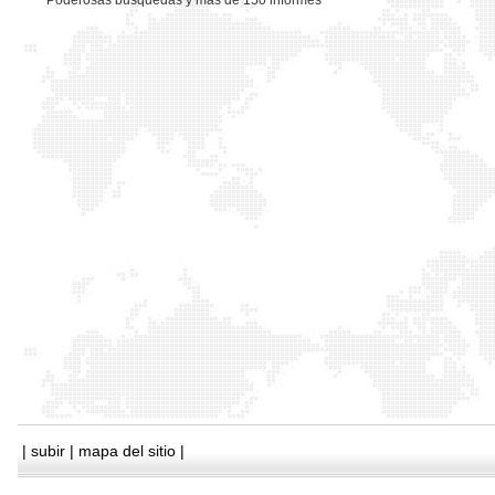
*
Poderosas busquedas y mas de 150 informes
|
subir
|
mapa del sitio
|