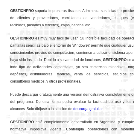
GESTION
PRO
soporta impresoras fiscales. Administra sus listas de precios
de clientes y proveedores, comisiones de vendedores, cheques (em
recibidos, pasados a terceros), cajas, bancos, etc.
GESTION
PRO
es muy muy facil de usar. Su increíble facilidad de operac
pantallas sencillas bajo el entorno de Windows® permite que cualquier usua
conocimientos previos de computación, comience a utilizar el sistema ape
haya sido instalado. Debido a su variedad de funciones,
GESTION
PRO
se a
todo tipo de actividades comerciales, ya sea comercios minoristas, may
depósitos, distribuidoras, fábricas, venta de servicios, estudios con
consultorios médicos, y otros profesionales.
Puede descargar gratuitamente una versión demostrativa completamente o
del programa. De esta forma podrá evaluar la facilidad de uso y los d
alcances. Solo diríjase a la sección de
descarga gratuita
.
GESTION
PRO
está completamente desarrollado en Argentina, y cumple
normativa impositiva vigente. Contempla operaciones con monotribu