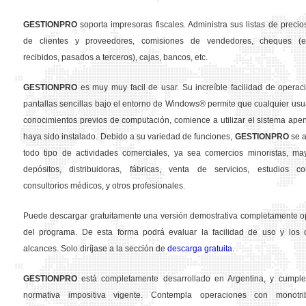
GESTION
PRO
soporta impresoras fiscales. Administra sus listas de precios
de clientes y proveedores, comisiones de vendedores, cheques (em
recibidos, pasados a terceros), cajas, bancos, etc.
GESTION
PRO
es muy muy facil de usar. Su increíble facilidad de operac
pantallas sencillas bajo el entorno de Windows® permite que cualquier usua
conocimientos previos de computación, comience a utilizar el sistema ape
haya sido instalado. Debido a su variedad de funciones,
GESTION
PRO
se a
todo tipo de actividades comerciales, ya sea comercios minoristas, may
depósitos, distribuidoras, fábricas, venta de servicios, estudios con
consultorios médicos, y otros profesionales.
Puede descargar gratuitamente una versión demostrativa completamente o
del programa. De esta forma podrá evaluar la facilidad de uso y los d
alcances. Solo diríjase a la sección de
descarga gratuita
.
GESTION
PRO
está completamente desarrollado en Argentina, y cumple
normativa impositiva vigente. Contempla operaciones con monotribu