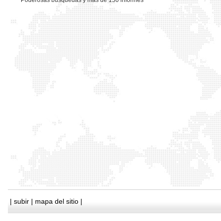
*
Poderosas busquedas y mas de 150 informes
|
subir
|
mapa del sitio
|