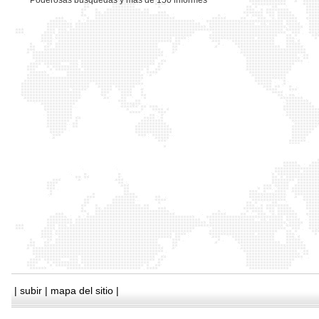
*
Poderosas busquedas y mas de 150 informes
|
subir
|
mapa del sitio
|