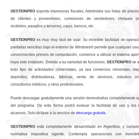
GESTION
PRO
soporta impresoras fiscales. Administra sus listas de precios
de clientes y proveedores, comisiones de vendedores, cheques (em
recibidos, pasados a terceros), cajas, bancos, etc.
GESTION
PRO
es muy muy facil de usar. Su increíble facilidad de operac
pantallas sencillas bajo el entorno de Windows® permite que cualquier usua
conocimientos previos de computación, comience a utilizar el sistema ape
haya sido instalado. Debido a su variedad de funciones,
GESTION
PRO
se a
todo tipo de actividades comerciales, ya sea comercios minoristas, may
depósitos, distribuidoras, fábricas, venta de servicios, estudios con
consultorios médicos, y otros profesionales.
Puede descargar gratuitamente una versión demostrativa completamente o
del programa. De esta forma podrá evaluar la facilidad de uso y los d
alcances. Solo diríjase a la sección de
descarga gratuita
.
GESTION
PRO
está completamente desarrollado en Argentina, y cumple
normativa impositiva vigente. Contempla operaciones con monotribu