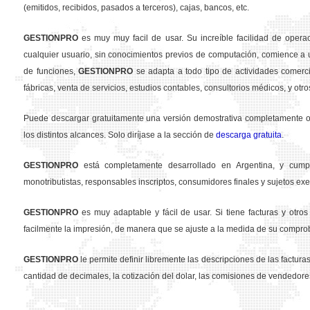
(emitidos, recibidos, pasados a terceros), cajas, bancos, etc.
GESTION
PRO
es muy muy facil de usar. Su increíble facilidad de opera
cualquier usuario, sin conocimientos previos de computación, comience a u
de funciones,
GESTION
PRO
se adapta a todo tipo de actividades comercia
fábricas, venta de servicios, estudios contables, consultorios médicos, y otro
Puede descargar gratuitamente una versión demostrativa completamente ope
los distintos alcances. Solo diríjase a la sección de
descarga gratuita
.
GESTION
PRO
está completamente desarrollado en Argentina, y cumpl
monotributistas, responsables inscriptos, consumidores finales y sujetos exe
GESTION
PRO
es muy adaptable y fácil de usar. Si tiene facturas y otr
facilmente la impresión, de manera que se ajuste a la medida de su compro
GESTION
PRO
le permite definir libremente las descripciones de las facturas 
cantidad de decimales, la cotización del dolar, las comisiones de vendedore