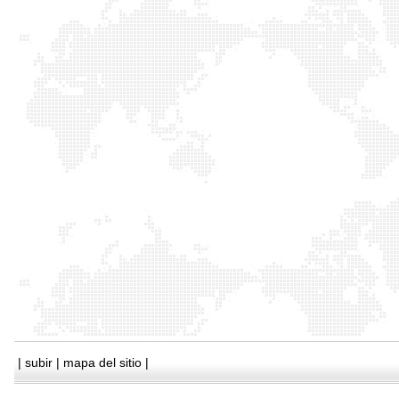
|
subir
|
mapa del sitio
|