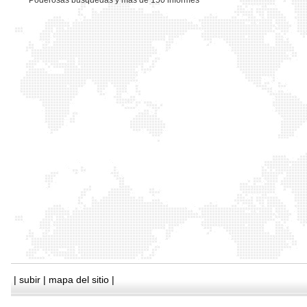
*
Poderosas busquedas y mas de 150 informes
|
subir
|
mapa del sitio
|