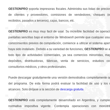
GESTION
PRO
soporta impresoras fiscales. Administra sus listas de precios
de clientes y proveedores, comisiones de vendedores, cheques (em
recibidos, pasados a terceros), cajas, bancos, etc.
GESTION
PRO
es muy muy facil de usar. Su increíble facilidad de operac
pantallas sencillas bajo el entorno de Windows® permite que cualquier usua
conocimientos previos de computación, comience a utilizar el sistema ape
haya sido instalado. Debido a su variedad de funciones,
GESTION
PRO
se a
todo tipo de actividades comerciales, ya sea comercios minoristas, may
depósitos, distribuidoras, fábricas, venta de servicios, estudios con
consultorios médicos, y otros profesionales.
Puede descargar gratuitamente una versión demostrativa completamente o
del programa. De esta forma podrá evaluar la facilidad de uso y los d
alcances. Solo diríjase a la sección de
descarga gratuita
.
GESTION
PRO
está completamente desarrollado en Argentina, y cumple
normativa impositiva vigente. Contempla operaciones con monotribu