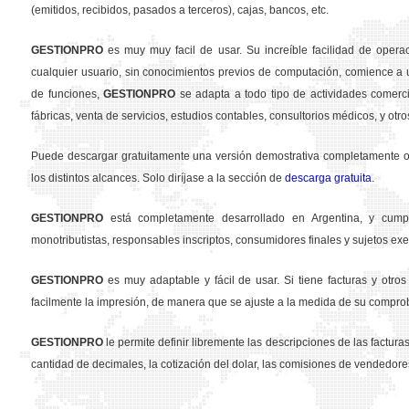
(emitidos, recibidos, pasados a terceros), cajas, bancos, etc.
GESTION
PRO
es muy muy facil de usar. Su increíble facilidad de opera
cualquier usuario, sin conocimientos previos de computación, comience a u
de funciones,
GESTION
PRO
se adapta a todo tipo de actividades comercia
fábricas, venta de servicios, estudios contables, consultorios médicos, y otro
Puede descargar gratuitamente una versión demostrativa completamente ope
los distintos alcances. Solo diríjase a la sección de
descarga gratuita
.
GESTION
PRO
está completamente desarrollado en Argentina, y cumpl
monotributistas, responsables inscriptos, consumidores finales y sujetos exe
GESTION
PRO
es muy adaptable y fácil de usar. Si tiene facturas y otr
facilmente la impresión, de manera que se ajuste a la medida de su compro
GESTION
PRO
le permite definir libremente las descripciones de las facturas 
cantidad de decimales, la cotización del dolar, las comisiones de vendedore