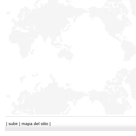
|
subir
|
mapa del sitio
|