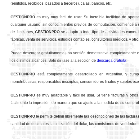
(emitidos, recibidos, pasados a terceros), cajas, bancos, etc.
GESTION
PRO
es muy muy facil de usar. Su increíble facilidad de opera
cualquier usuario, sin conocimientos previos de computación, comience a u
de funciones,
GESTION
PRO
se adapta a todo tipo de actividades comercia
fábricas, venta de servicios, estudios contables, consultorios médicos, y otro
Puede descargar gratuitamente una versión demostrativa completamente ope
los distintos alcances. Solo diríjase a la sección de
descarga gratuita
.
GESTION
PRO
está completamente desarrollado en Argentina, y cumpl
monotributistas, responsables inscriptos, consumidores finales y sujetos exe
GESTION
PRO
es muy adaptable y fácil de usar. Si tiene facturas y otr
facilmente la impresión, de manera que se ajuste a la medida de su compro
GESTION
PRO
le permite definir libremente las descripciones de las facturas 
cantidad de decimales, la cotización del dolar, las comisiones de vendedore