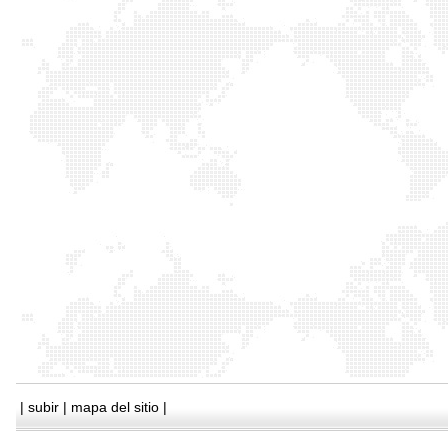
|
subir
|
mapa del sitio
|