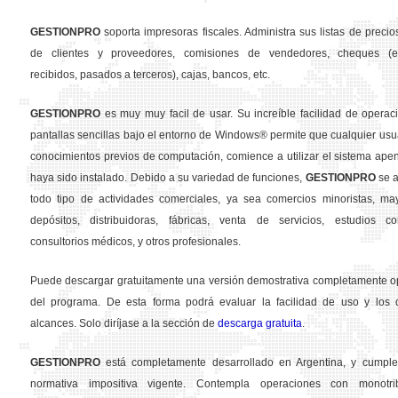
GESTION
PRO
soporta impresoras fiscales. Administra sus listas de precios
de clientes y proveedores, comisiones de vendedores, cheques (em
recibidos, pasados a terceros), cajas, bancos, etc.
GESTION
PRO
es muy muy facil de usar. Su increíble facilidad de operac
pantallas sencillas bajo el entorno de Windows® permite que cualquier usua
conocimientos previos de computación, comience a utilizar el sistema ape
haya sido instalado. Debido a su variedad de funciones,
GESTION
PRO
se a
todo tipo de actividades comerciales, ya sea comercios minoristas, may
depósitos, distribuidoras, fábricas, venta de servicios, estudios con
consultorios médicos, y otros profesionales.
Puede descargar gratuitamente una versión demostrativa completamente o
del programa. De esta forma podrá evaluar la facilidad de uso y los d
alcances. Solo diríjase a la sección de
descarga gratuita
.
GESTION
PRO
está completamente desarrollado en Argentina, y cumple
normativa impositiva vigente. Contempla operaciones con monotribu