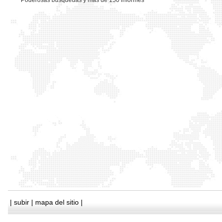
*
Poderosas busquedas y mas de 150 informes
|
subir
|
mapa del sitio
|