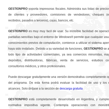
GESTION
PRO
soporta impresoras fiscales. Administra sus listas de precios
de clientes y proveedores, comisiones de vendedores, cheques (em
recibidos, pasados a terceros), cajas, bancos, etc.
GESTION
PRO
es muy muy facil de usar. Su increíble facilidad de operac
pantallas sencillas bajo el entorno de Windows® permite que cualquier usua
conocimientos previos de computación, comience a utilizar el sistema ape
haya sido instalado. Debido a su variedad de funciones,
GESTION
PRO
se a
todo tipo de actividades comerciales, ya sea comercios minoristas, may
depósitos, distribuidoras, fábricas, venta de servicios, estudios con
consultorios médicos, y otros profesionales.
Puede descargar gratuitamente una versión demostrativa completamente o
del programa. De esta forma podrá evaluar la facilidad de uso y los d
alcances. Solo diríjase a la sección de
descarga gratuita
.
GESTION
PRO
está completamente desarrollado en Argentina, y cumple
normativa impositiva vigente. Contempla operaciones con monotribu