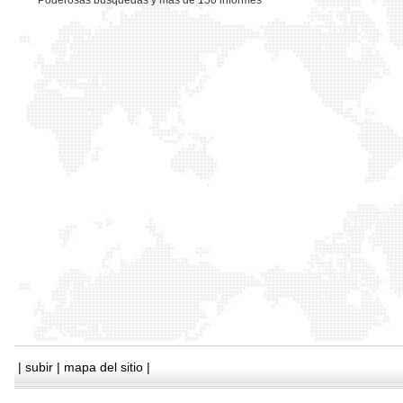
*
Poderosas busquedas y mas de 150 informes
|
subir
|
mapa del sitio
|