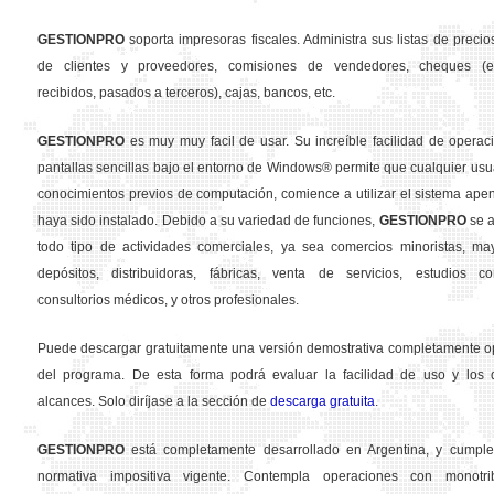
GESTION
PRO
soporta impresoras fiscales. Administra sus listas de precios
de clientes y proveedores, comisiones de vendedores, cheques (em
recibidos, pasados a terceros), cajas, bancos, etc.
GESTION
PRO
es muy muy facil de usar. Su increíble facilidad de operac
pantallas sencillas bajo el entorno de Windows® permite que cualquier usua
conocimientos previos de computación, comience a utilizar el sistema ape
haya sido instalado. Debido a su variedad de funciones,
GESTION
PRO
se a
todo tipo de actividades comerciales, ya sea comercios minoristas, may
depósitos, distribuidoras, fábricas, venta de servicios, estudios con
consultorios médicos, y otros profesionales.
Puede descargar gratuitamente una versión demostrativa completamente o
del programa. De esta forma podrá evaluar la facilidad de uso y los d
alcances. Solo diríjase a la sección de
descarga gratuita
.
GESTION
PRO
está completamente desarrollado en Argentina, y cumple
normativa impositiva vigente. Contempla operaciones con monotribu