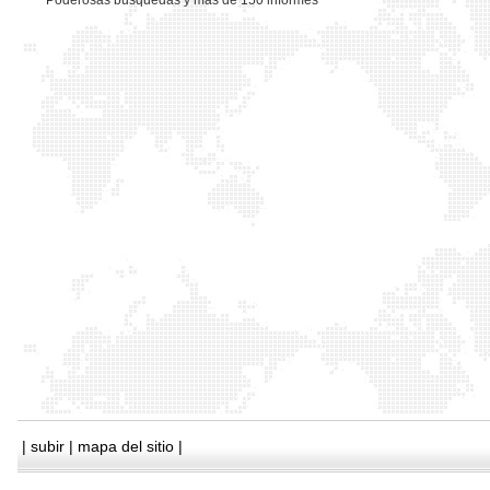
*
Poderosas busquedas y mas de 150 informes
|
subir
|
mapa del sitio
|