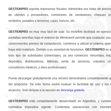
GESTION
PRO
soporta impresoras fiscales. Administra sus listas de precios
de clientes y proveedores, comisiones de vendedores, cheques (em
recibidos, pasados a terceros), cajas, bancos, etc.
GESTION
PRO
es muy muy facil de usar. Su increíble facilidad de operac
pantallas sencillas bajo el entorno de Windows® permite que cualquier usua
conocimientos previos de computación, comience a utilizar el sistema ape
haya sido instalado. Debido a su variedad de funciones,
GESTION
PRO
se a
todo tipo de actividades comerciales, ya sea comercios minoristas, may
depósitos, distribuidoras, fábricas, venta de servicios, estudios con
consultorios médicos, y otros profesionales.
Puede descargar gratuitamente una versión demostrativa completamente o
del programa. De esta forma podrá evaluar la facilidad de uso y los d
alcances. Solo diríjase a la sección de
descarga gratuita
.
GESTION
PRO
está completamente desarrollado en Argentina, y cumple
normativa impositiva vigente. Contempla operaciones con monotribu