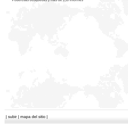
*
Poderosas busquedas y mas de 150 informes
|
subir
|
mapa del sitio
|