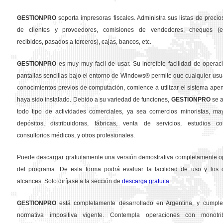
GESTION
PRO
soporta impresoras fiscales. Administra sus listas de precios
de clientes y proveedores, comisiones de vendedores, cheques (em
recibidos, pasados a terceros), cajas, bancos, etc.
GESTION
PRO
es muy muy facil de usar. Su increíble facilidad de operac
pantallas sencillas bajo el entorno de Windows® permite que cualquier usua
conocimientos previos de computación, comience a utilizar el sistema ape
haya sido instalado. Debido a su variedad de funciones,
GESTION
PRO
se a
todo tipo de actividades comerciales, ya sea comercios minoristas, may
depósitos, distribuidoras, fábricas, venta de servicios, estudios con
consultorios médicos, y otros profesionales.
Puede descargar gratuitamente una versión demostrativa completamente o
del programa. De esta forma podrá evaluar la facilidad de uso y los d
alcances. Solo diríjase a la sección de
descarga gratuita
.
GESTION
PRO
está completamente desarrollado en Argentina, y cumple
normativa impositiva vigente. Contempla operaciones con monotribu