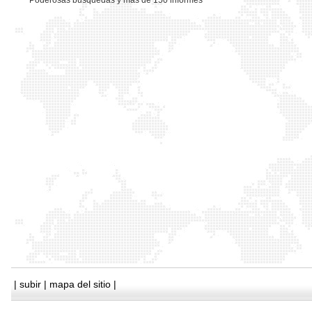
*
Poderosas busquedas y mas de 150 informes
|
subir
|
mapa del sitio
|