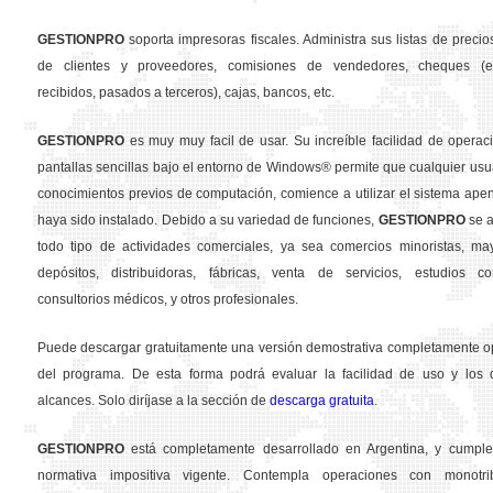
GESTION
PRO
soporta impresoras fiscales. Administra sus listas de precios
de clientes y proveedores, comisiones de vendedores, cheques (em
recibidos, pasados a terceros), cajas, bancos, etc.
GESTION
PRO
es muy muy facil de usar. Su increíble facilidad de operac
pantallas sencillas bajo el entorno de Windows® permite que cualquier usua
conocimientos previos de computación, comience a utilizar el sistema ape
haya sido instalado. Debido a su variedad de funciones,
GESTION
PRO
se a
todo tipo de actividades comerciales, ya sea comercios minoristas, may
depósitos, distribuidoras, fábricas, venta de servicios, estudios con
consultorios médicos, y otros profesionales.
Puede descargar gratuitamente una versión demostrativa completamente o
del programa. De esta forma podrá evaluar la facilidad de uso y los d
alcances. Solo diríjase a la sección de
descarga gratuita
.
GESTION
PRO
está completamente desarrollado en Argentina, y cumple
normativa impositiva vigente. Contempla operaciones con monotribu