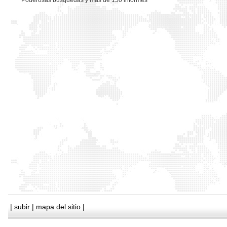
*
Poderosas busquedas y mas de 150 informes
|
subir
|
mapa del sitio
|