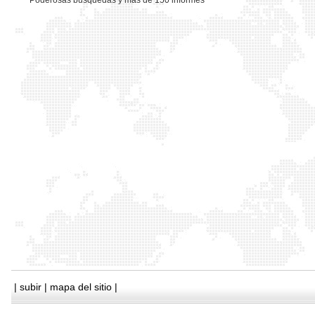
*
Poderosas busquedas y mas de 150 informes
|
subir
|
mapa del sitio
|