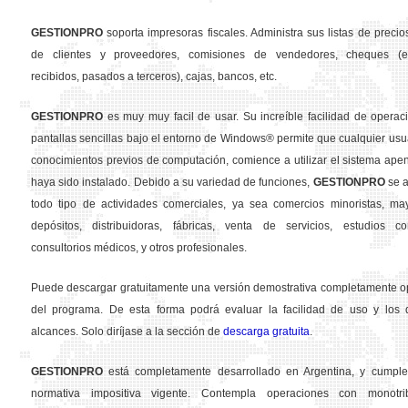
GESTION
PRO
soporta impresoras fiscales. Administra sus listas de precios
de clientes y proveedores, comisiones de vendedores, cheques (em
recibidos, pasados a terceros), cajas, bancos, etc.
GESTION
PRO
es muy muy facil de usar. Su increíble facilidad de operac
pantallas sencillas bajo el entorno de Windows® permite que cualquier usua
conocimientos previos de computación, comience a utilizar el sistema ape
haya sido instalado. Debido a su variedad de funciones,
GESTION
PRO
se a
todo tipo de actividades comerciales, ya sea comercios minoristas, may
depósitos, distribuidoras, fábricas, venta de servicios, estudios con
consultorios médicos, y otros profesionales.
Puede descargar gratuitamente una versión demostrativa completamente o
del programa. De esta forma podrá evaluar la facilidad de uso y los d
alcances. Solo diríjase a la sección de
descarga gratuita
.
GESTION
PRO
está completamente desarrollado en Argentina, y cumple
normativa impositiva vigente. Contempla operaciones con monotribu