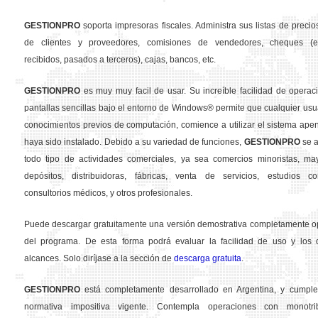
GESTION
PRO
soporta impresoras fiscales. Administra sus listas de precios
de clientes y proveedores, comisiones de vendedores, cheques (em
recibidos, pasados a terceros), cajas, bancos, etc.
GESTION
PRO
es muy muy facil de usar. Su increíble facilidad de operac
pantallas sencillas bajo el entorno de Windows® permite que cualquier usua
conocimientos previos de computación, comience a utilizar el sistema ape
haya sido instalado. Debido a su variedad de funciones,
GESTION
PRO
se a
todo tipo de actividades comerciales, ya sea comercios minoristas, may
depósitos, distribuidoras, fábricas, venta de servicios, estudios con
consultorios médicos, y otros profesionales.
Puede descargar gratuitamente una versión demostrativa completamente o
del programa. De esta forma podrá evaluar la facilidad de uso y los d
alcances. Solo diríjase a la sección de
descarga gratuita
.
GESTION
PRO
está completamente desarrollado en Argentina, y cumple
normativa impositiva vigente. Contempla operaciones con monotribu