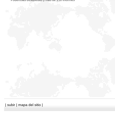
*
Poderosas busquedas y mas de 150 informes
|
subir
|
mapa del sitio
|