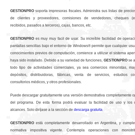
GESTION
PRO
soporta impresoras fiscales. Administra sus listas de precios
de clientes y proveedores, comisiones de vendedores, cheques (em
recibidos, pasados a terceros), cajas, bancos, etc.
GESTION
PRO
es muy muy facil de usar. Su increíble facilidad de operac
pantallas sencillas bajo el entorno de Windows® permite que cualquier usua
conocimientos previos de computación, comience a utilizar el sistema ape
haya sido instalado. Debido a su variedad de funciones,
GESTION
PRO
se a
todo tipo de actividades comerciales, ya sea comercios minoristas, may
depósitos, distribuidoras, fábricas, venta de servicios, estudios con
consultorios médicos, y otros profesionales.
Puede descargar gratuitamente una versión demostrativa completamente o
del programa. De esta forma podrá evaluar la facilidad de uso y los d
alcances. Solo diríjase a la sección de
descarga gratuita
.
GESTION
PRO
está completamente desarrollado en Argentina, y cumple
normativa impositiva vigente. Contempla operaciones con monotribu