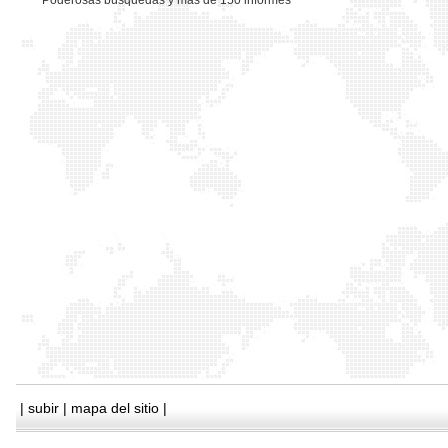
*
Poderosas busquedas y mas de 150 informes
|
subir
|
mapa del sitio
|