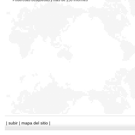
*
Poderosas busquedas y mas de 150 informes
|
subir
|
mapa del sitio
|