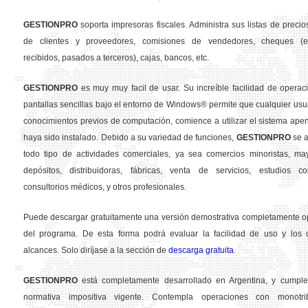
GESTION
PRO
soporta impresoras fiscales. Administra sus listas de precios
de clientes y proveedores, comisiones de vendedores, cheques (em
recibidos, pasados a terceros), cajas, bancos, etc.
GESTION
PRO
es muy muy facil de usar. Su increíble facilidad de operac
pantallas sencillas bajo el entorno de Windows® permite que cualquier usua
conocimientos previos de computación, comience a utilizar el sistema ape
haya sido instalado. Debido a su variedad de funciones,
GESTION
PRO
se a
todo tipo de actividades comerciales, ya sea comercios minoristas, may
depósitos, distribuidoras, fábricas, venta de servicios, estudios con
consultorios médicos, y otros profesionales.
Puede descargar gratuitamente una versión demostrativa completamente o
del programa. De esta forma podrá evaluar la facilidad de uso y los d
alcances. Solo diríjase a la sección de
descarga gratuita
.
GESTION
PRO
está completamente desarrollado en Argentina, y cumple
normativa impositiva vigente. Contempla operaciones con monotribu