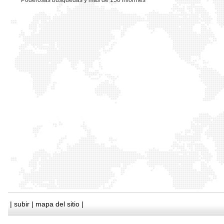
*
Poderosas busquedas y mas de 150 informes
|
subir
|
mapa del sitio
|