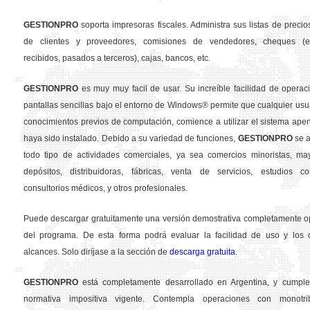
GESTION
PRO
soporta impresoras fiscales. Administra sus listas de precios
de clientes y proveedores, comisiones de vendedores, cheques (em
recibidos, pasados a terceros), cajas, bancos, etc.
GESTION
PRO
es muy muy facil de usar. Su increíble facilidad de operac
pantallas sencillas bajo el entorno de Windows® permite que cualquier usua
conocimientos previos de computación, comience a utilizar el sistema ape
haya sido instalado. Debido a su variedad de funciones,
GESTION
PRO
se a
todo tipo de actividades comerciales, ya sea comercios minoristas, may
depósitos, distribuidoras, fábricas, venta de servicios, estudios con
consultorios médicos, y otros profesionales.
Puede descargar gratuitamente una versión demostrativa completamente o
del programa. De esta forma podrá evaluar la facilidad de uso y los d
alcances. Solo diríjase a la sección de
descarga gratuita
.
GESTION
PRO
está completamente desarrollado en Argentina, y cumple
normativa impositiva vigente. Contempla operaciones con monotribu