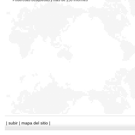
*
Poderosas busquedas y mas de 150 informes
|
subir
|
mapa del sitio
|