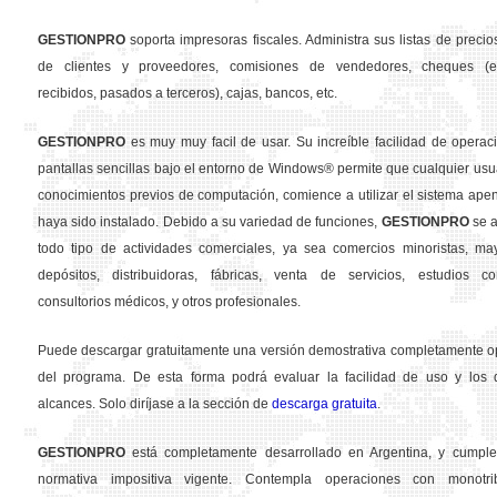
GESTION
PRO
soporta impresoras fiscales. Administra sus listas de precios
de clientes y proveedores, comisiones de vendedores, cheques (em
recibidos, pasados a terceros), cajas, bancos, etc.
GESTION
PRO
es muy muy facil de usar. Su increíble facilidad de operac
pantallas sencillas bajo el entorno de Windows® permite que cualquier usua
conocimientos previos de computación, comience a utilizar el sistema ape
haya sido instalado. Debido a su variedad de funciones,
GESTION
PRO
se a
todo tipo de actividades comerciales, ya sea comercios minoristas, may
depósitos, distribuidoras, fábricas, venta de servicios, estudios con
consultorios médicos, y otros profesionales.
Puede descargar gratuitamente una versión demostrativa completamente o
del programa. De esta forma podrá evaluar la facilidad de uso y los d
alcances. Solo diríjase a la sección de
descarga gratuita
.
GESTION
PRO
está completamente desarrollado en Argentina, y cumple
normativa impositiva vigente. Contempla operaciones con monotribu