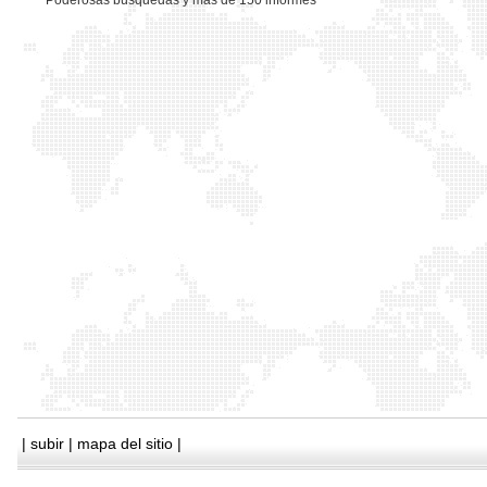
*
Poderosas busquedas y mas de 150 informes
|
subir
|
mapa del sitio
|