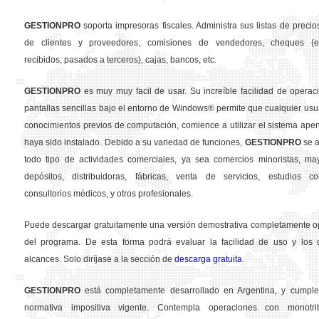
GESTION
PRO
soporta impresoras fiscales. Administra sus listas de precios
de clientes y proveedores, comisiones de vendedores, cheques (em
recibidos, pasados a terceros), cajas, bancos, etc.
GESTION
PRO
es muy muy facil de usar. Su increíble facilidad de operac
pantallas sencillas bajo el entorno de Windows® permite que cualquier usua
conocimientos previos de computación, comience a utilizar el sistema ape
haya sido instalado. Debido a su variedad de funciones,
GESTION
PRO
se a
todo tipo de actividades comerciales, ya sea comercios minoristas, may
depósitos, distribuidoras, fábricas, venta de servicios, estudios con
consultorios médicos, y otros profesionales.
Puede descargar gratuitamente una versión demostrativa completamente o
del programa. De esta forma podrá evaluar la facilidad de uso y los d
alcances. Solo diríjase a la sección de
descarga gratuita
.
GESTION
PRO
está completamente desarrollado en Argentina, y cumple
normativa impositiva vigente. Contempla operaciones con monotribu