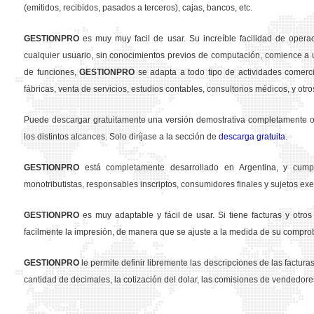
(emitidos, recibidos, pasados a terceros), cajas, bancos, etc.
GESTION
PRO
es muy muy facil de usar. Su increíble facilidad de opera
cualquier usuario, sin conocimientos previos de computación, comience a u
de funciones,
GESTION
PRO
se adapta a todo tipo de actividades comercia
fábricas, venta de servicios, estudios contables, consultorios médicos, y otro
Puede descargar gratuitamente una versión demostrativa completamente ope
los distintos alcances. Solo diríjase a la sección de
descarga gratuita
.
GESTION
PRO
está completamente desarrollado en Argentina, y cumpl
monotributistas, responsables inscriptos, consumidores finales y sujetos exe
GESTION
PRO
es muy adaptable y fácil de usar. Si tiene facturas y otr
facilmente la impresión, de manera que se ajuste a la medida de su compro
GESTION
PRO
le permite definir libremente las descripciones de las facturas 
cantidad de decimales, la cotización del dolar, las comisiones de vendedore