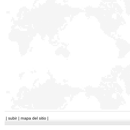
|
subir
|
mapa del sitio
|