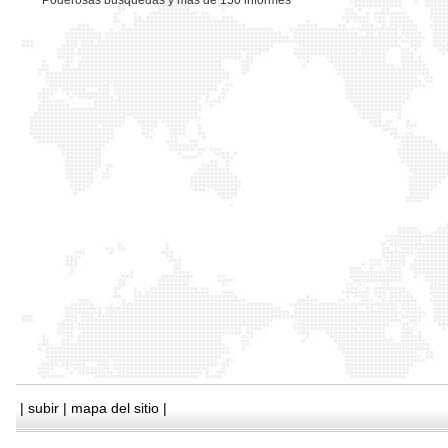
*
Poderosas busquedas y mas de 150 informes
|
subir
|
mapa del sitio
|