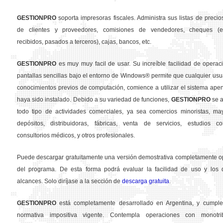
GESTION
PRO
soporta impresoras fiscales. Administra sus listas de precios
de clientes y proveedores, comisiones de vendedores, cheques (em
recibidos, pasados a terceros), cajas, bancos, etc.
GESTION
PRO
es muy muy facil de usar. Su increíble facilidad de operac
pantallas sencillas bajo el entorno de Windows® permite que cualquier usua
conocimientos previos de computación, comience a utilizar el sistema ape
haya sido instalado. Debido a su variedad de funciones,
GESTION
PRO
se a
todo tipo de actividades comerciales, ya sea comercios minoristas, may
depósitos, distribuidoras, fábricas, venta de servicios, estudios con
consultorios médicos, y otros profesionales.
Puede descargar gratuitamente una versión demostrativa completamente o
del programa. De esta forma podrá evaluar la facilidad de uso y los d
alcances. Solo diríjase a la sección de
descarga gratuita
.
GESTION
PRO
está completamente desarrollado en Argentina, y cumple
normativa impositiva vigente. Contempla operaciones con monotribu