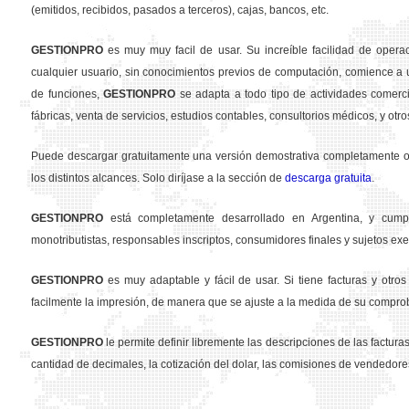
(emitidos, recibidos, pasados a terceros), cajas, bancos, etc.
GESTION
PRO
es muy muy facil de usar. Su increíble facilidad de opera
cualquier usuario, sin conocimientos previos de computación, comience a u
de funciones,
GESTION
PRO
se adapta a todo tipo de actividades comercia
fábricas, venta de servicios, estudios contables, consultorios médicos, y otro
Puede descargar gratuitamente una versión demostrativa completamente ope
los distintos alcances. Solo diríjase a la sección de
descarga gratuita
.
GESTION
PRO
está completamente desarrollado en Argentina, y cumpl
monotributistas, responsables inscriptos, consumidores finales y sujetos exe
GESTION
PRO
es muy adaptable y fácil de usar. Si tiene facturas y otr
facilmente la impresión, de manera que se ajuste a la medida de su compro
GESTION
PRO
le permite definir libremente las descripciones de las facturas 
cantidad de decimales, la cotización del dolar, las comisiones de vendedore