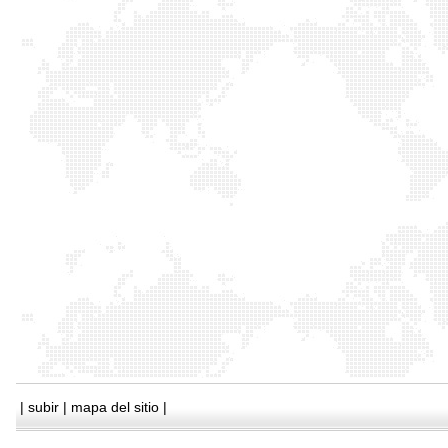
|
subir
|
mapa del sitio
|