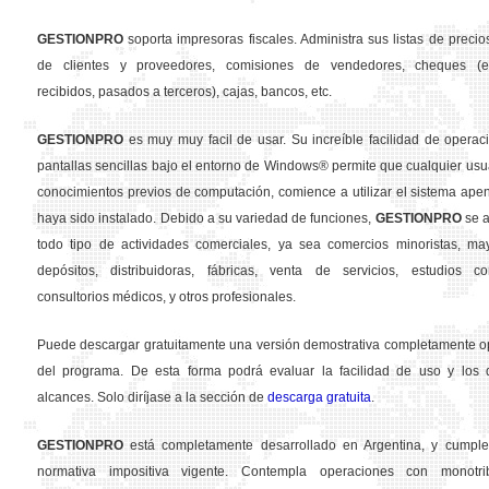
GESTION
PRO
soporta impresoras fiscales. Administra sus listas de precios
de clientes y proveedores, comisiones de vendedores, cheques (em
recibidos, pasados a terceros), cajas, bancos, etc.
GESTION
PRO
es muy muy facil de usar. Su increíble facilidad de operac
pantallas sencillas bajo el entorno de Windows® permite que cualquier usua
conocimientos previos de computación, comience a utilizar el sistema ape
haya sido instalado. Debido a su variedad de funciones,
GESTION
PRO
se a
todo tipo de actividades comerciales, ya sea comercios minoristas, may
depósitos, distribuidoras, fábricas, venta de servicios, estudios con
consultorios médicos, y otros profesionales.
Puede descargar gratuitamente una versión demostrativa completamente o
del programa. De esta forma podrá evaluar la facilidad de uso y los d
alcances. Solo diríjase a la sección de
descarga gratuita
.
GESTION
PRO
está completamente desarrollado en Argentina, y cumple
normativa impositiva vigente. Contempla operaciones con monotribu