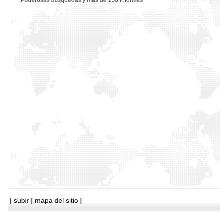
*
Poderosas busquedas y mas de 150 informes
|
subir
|
mapa del sitio
|