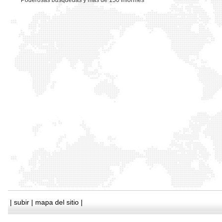
*
Poderosas busquedas y mas de 150 informes
|
subir
|
mapa del sitio
|