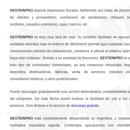
GESTION
PRO
soporta impresoras fiscales. Administra sus listas de precios
de clientes y proveedores, comisiones de vendedores, cheques (em
recibidos, pasados a terceros), cajas, bancos, etc.
GESTION
PRO
es muy muy facil de usar. Su increíble facilidad de operac
pantallas sencillas bajo el entorno de Windows® permite que cualquier usua
conocimientos previos de computación, comience a utilizar el sistema ape
haya sido instalado. Debido a su variedad de funciones,
GESTION
PRO
se a
todo tipo de actividades comerciales, ya sea comercios minoristas, may
depósitos, distribuidoras, fábricas, venta de servicios, estudios con
consultorios médicos, y otros profesionales.
Puede descargar gratuitamente una versión demostrativa completamente o
del programa. De esta forma podrá evaluar la facilidad de uso y los d
alcances. Solo diríjase a la sección de
descarga gratuita
.
GESTION
PRO
está completamente desarrollado en Argentina, y cumple
normativa impositiva vigente. Contempla operaciones con monotribu