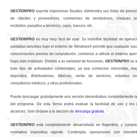
GESTION
PRO
soporta impresoras fiscales. Administra sus listas de precios
de clientes y proveedores, comisiones de vendedores, cheques (em
recibidos, pasados a terceros), cajas, bancos, etc.
GESTION
PRO
es muy muy facil de usar. Su increíble facilidad de operac
pantallas sencillas bajo el entorno de Windows® permite que cualquier usua
conocimientos previos de computación, comience a utilizar el sistema ape
haya sido instalado. Debido a su variedad de funciones,
GESTION
PRO
se a
todo tipo de actividades comerciales, ya sea comercios minoristas, may
depósitos, distribuidoras, fábricas, venta de servicios, estudios con
consultorios médicos, y otros profesionales.
Puede descargar gratuitamente una versión demostrativa completamente o
del programa. De esta forma podrá evaluar la facilidad de uso y los d
alcances. Solo diríjase a la sección de
descarga gratuita
.
GESTION
PRO
está completamente desarrollado en Argentina, y cumple
normativa impositiva vigente. Contempla operaciones con monotribu