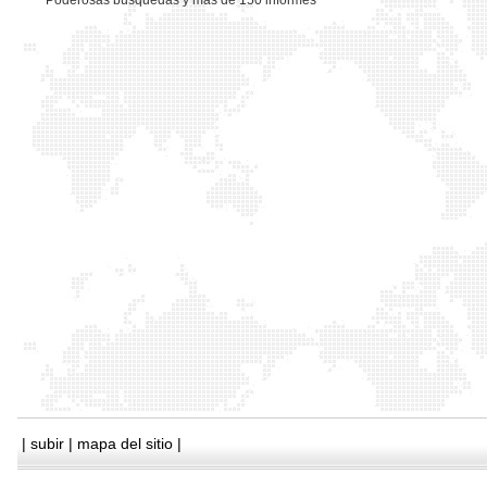
*
Poderosas busquedas y mas de 150 informes
|
subir
|
mapa del sitio
|