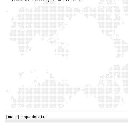
*
Poderosas busquedas y mas de 150 informes
|
subir
|
mapa del sitio
|