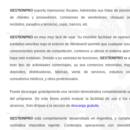
GESTION
PRO
soporta impresoras fiscales. Administra sus listas de precios
de clientes y proveedores, comisiones de vendedores, cheques (em
recibidos, pasados a terceros), cajas, bancos, etc.
GESTION
PRO
es muy muy facil de usar. Su increíble facilidad de operac
pantallas sencillas bajo el entorno de Windows® permite que cualquier usua
conocimientos previos de computación, comience a utilizar el sistema ape
haya sido instalado. Debido a su variedad de funciones,
GESTION
PRO
se a
todo tipo de actividades comerciales, ya sea comercios minoristas, may
depósitos, distribuidoras, fábricas, venta de servicios, estudios con
consultorios médicos, y otros profesionales.
Puede descargar gratuitamente una versión demostrativa completamente o
del programa. De esta forma podrá evaluar la facilidad de uso y los d
alcances. Solo diríjase a la sección de
descarga gratuita
.
GESTION
PRO
está completamente desarrollado en Argentina, y cumple
normativa impositiva vigente. Contempla operaciones con monotribu