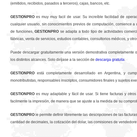
(emitidos, recibidos, pasados a terceros), cajas, bancos, etc.
GESTION
PRO
es muy muy facil de usar. Su increíble facilidad de opera
cualquier usuario, sin conocimientos previos de computación, comience a u
de funciones,
GESTION
PRO
se adapta a todo tipo de actividades comercia
fábricas, venta de servicios, estudios contables, consultorios médicos, y otro
Puede descargar gratuitamente una versión demostrativa completamente ope
los distintos alcances. Solo diríjase a la sección de
descarga gratuita
.
GESTION
PRO
está completamente desarrollado en Argentina, y cumpl
monotributistas, responsables inscriptos, consumidores finales y sujetos exe
GESTION
PRO
es muy adaptable y fácil de usar. Si tiene facturas y otr
facilmente la impresión, de manera que se ajuste a la medida de su compro
GESTION
PRO
le permite definir libremente las descripciones de las facturas 
cantidad de decimales, la cotización del dolar, las comisiones de vendedore