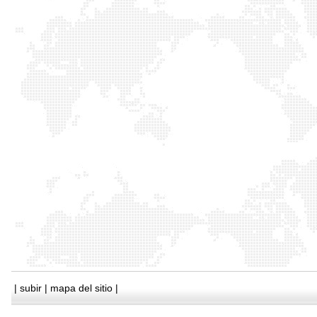
|
subir
|
mapa del sitio
|