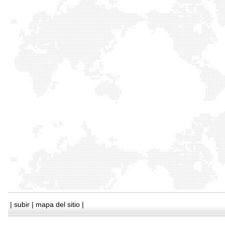
|
subir
|
mapa del sitio
|