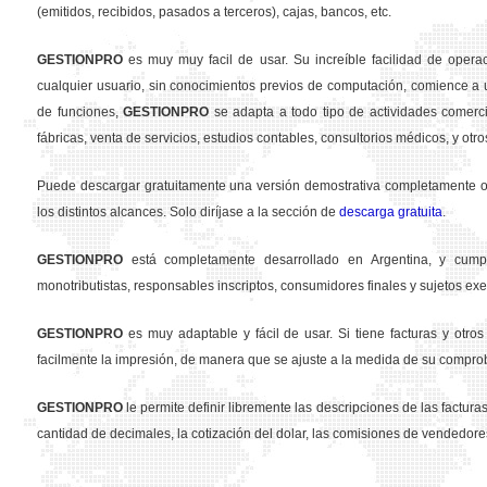
(emitidos, recibidos, pasados a terceros), cajas, bancos, etc.
GESTION
PRO
es muy muy facil de usar. Su increíble facilidad de opera
cualquier usuario, sin conocimientos previos de computación, comience a u
de funciones,
GESTION
PRO
se adapta a todo tipo de actividades comercia
fábricas, venta de servicios, estudios contables, consultorios médicos, y otro
Puede descargar gratuitamente una versión demostrativa completamente ope
los distintos alcances. Solo diríjase a la sección de
descarga gratuita
.
GESTION
PRO
está completamente desarrollado en Argentina, y cumpl
monotributistas, responsables inscriptos, consumidores finales y sujetos exe
GESTION
PRO
es muy adaptable y fácil de usar. Si tiene facturas y otr
facilmente la impresión, de manera que se ajuste a la medida de su compro
GESTION
PRO
le permite definir libremente las descripciones de las facturas 
cantidad de decimales, la cotización del dolar, las comisiones de vendedore