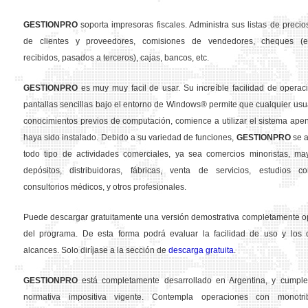
GESTION
PRO
soporta impresoras fiscales. Administra sus listas de precios
de clientes y proveedores, comisiones de vendedores, cheques (em
recibidos, pasados a terceros), cajas, bancos, etc.
GESTION
PRO
es muy muy facil de usar. Su increíble facilidad de operac
pantallas sencillas bajo el entorno de Windows® permite que cualquier usua
conocimientos previos de computación, comience a utilizar el sistema ape
haya sido instalado. Debido a su variedad de funciones,
GESTION
PRO
se a
todo tipo de actividades comerciales, ya sea comercios minoristas, may
depósitos, distribuidoras, fábricas, venta de servicios, estudios con
consultorios médicos, y otros profesionales.
Puede descargar gratuitamente una versión demostrativa completamente o
del programa. De esta forma podrá evaluar la facilidad de uso y los d
alcances. Solo diríjase a la sección de
descarga gratuita
.
GESTION
PRO
está completamente desarrollado en Argentina, y cumple
normativa impositiva vigente. Contempla operaciones con monotribu