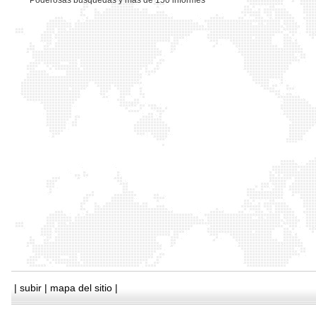
*
Poderosas busquedas y mas de 150 informes
|
subir
|
mapa del sitio
|