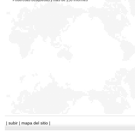
*
Poderosas busquedas y mas de 150 informes
|
subir
|
mapa del sitio
|