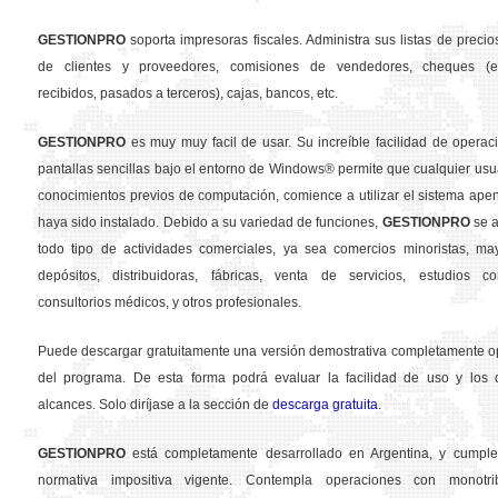
GESTION
PRO
soporta impresoras fiscales. Administra sus listas de precios
de clientes y proveedores, comisiones de vendedores, cheques (em
recibidos, pasados a terceros), cajas, bancos, etc.
GESTION
PRO
es muy muy facil de usar. Su increíble facilidad de operac
pantallas sencillas bajo el entorno de Windows® permite que cualquier usua
conocimientos previos de computación, comience a utilizar el sistema ape
haya sido instalado. Debido a su variedad de funciones,
GESTION
PRO
se a
todo tipo de actividades comerciales, ya sea comercios minoristas, may
depósitos, distribuidoras, fábricas, venta de servicios, estudios con
consultorios médicos, y otros profesionales.
Puede descargar gratuitamente una versión demostrativa completamente o
del programa. De esta forma podrá evaluar la facilidad de uso y los d
alcances. Solo diríjase a la sección de
descarga gratuita
.
GESTION
PRO
está completamente desarrollado en Argentina, y cumple
normativa impositiva vigente. Contempla operaciones con monotribu