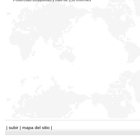
*
Poderosas busquedas y mas de 150 informes
|
subir
|
mapa del sitio
|