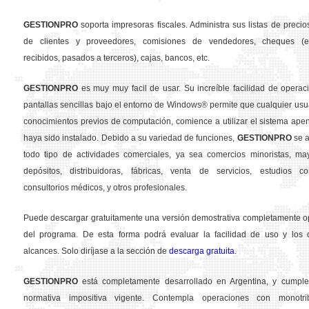
GESTION
PRO
soporta impresoras fiscales. Administra sus listas de precios
de clientes y proveedores, comisiones de vendedores, cheques (em
recibidos, pasados a terceros), cajas, bancos, etc.
GESTION
PRO
es muy muy facil de usar. Su increíble facilidad de operac
pantallas sencillas bajo el entorno de Windows® permite que cualquier usua
conocimientos previos de computación, comience a utilizar el sistema ape
haya sido instalado. Debido a su variedad de funciones,
GESTION
PRO
se a
todo tipo de actividades comerciales, ya sea comercios minoristas, may
depósitos, distribuidoras, fábricas, venta de servicios, estudios con
consultorios médicos, y otros profesionales.
Puede descargar gratuitamente una versión demostrativa completamente o
del programa. De esta forma podrá evaluar la facilidad de uso y los d
alcances. Solo diríjase a la sección de
descarga gratuita
.
GESTION
PRO
está completamente desarrollado en Argentina, y cumple
normativa impositiva vigente. Contempla operaciones con monotribu