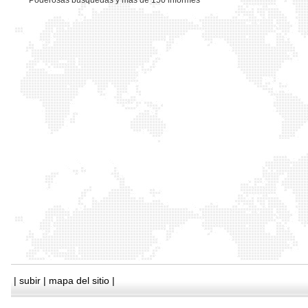
*
Poderosas busquedas y mas de 150 informes
|
subir
|
mapa del sitio
|