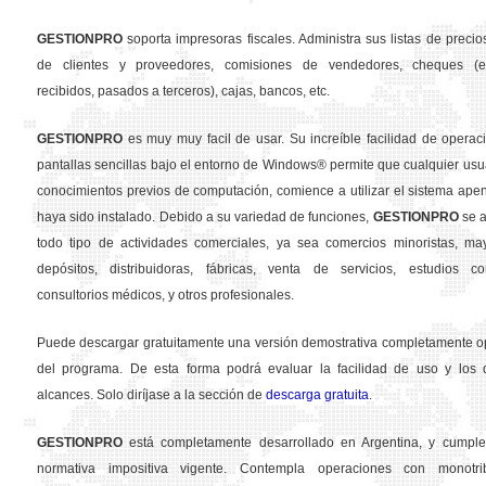
GESTION
PRO
soporta impresoras fiscales. Administra sus listas de precios
de clientes y proveedores, comisiones de vendedores, cheques (em
recibidos, pasados a terceros), cajas, bancos, etc.
GESTION
PRO
es muy muy facil de usar. Su increíble facilidad de operac
pantallas sencillas bajo el entorno de Windows® permite que cualquier usua
conocimientos previos de computación, comience a utilizar el sistema ape
haya sido instalado. Debido a su variedad de funciones,
GESTION
PRO
se a
todo tipo de actividades comerciales, ya sea comercios minoristas, may
depósitos, distribuidoras, fábricas, venta de servicios, estudios con
consultorios médicos, y otros profesionales.
Puede descargar gratuitamente una versión demostrativa completamente o
del programa. De esta forma podrá evaluar la facilidad de uso y los d
alcances. Solo diríjase a la sección de
descarga gratuita
.
GESTION
PRO
está completamente desarrollado en Argentina, y cumple
normativa impositiva vigente. Contempla operaciones con monotribu