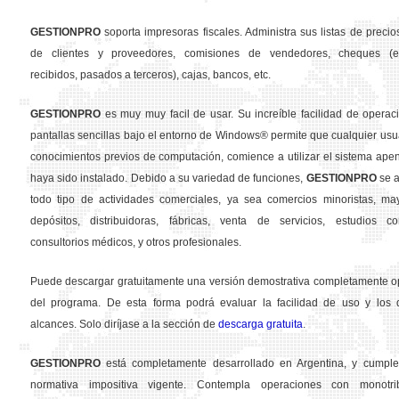
GESTION
PRO
soporta impresoras fiscales. Administra sus listas de precios
de clientes y proveedores, comisiones de vendedores, cheques (em
recibidos, pasados a terceros), cajas, bancos, etc.
GESTION
PRO
es muy muy facil de usar. Su increíble facilidad de operac
pantallas sencillas bajo el entorno de Windows® permite que cualquier usua
conocimientos previos de computación, comience a utilizar el sistema ape
haya sido instalado. Debido a su variedad de funciones,
GESTION
PRO
se a
todo tipo de actividades comerciales, ya sea comercios minoristas, may
depósitos, distribuidoras, fábricas, venta de servicios, estudios con
consultorios médicos, y otros profesionales.
Puede descargar gratuitamente una versión demostrativa completamente o
del programa. De esta forma podrá evaluar la facilidad de uso y los d
alcances. Solo diríjase a la sección de
descarga gratuita
.
GESTION
PRO
está completamente desarrollado en Argentina, y cumple
normativa impositiva vigente. Contempla operaciones con monotribu