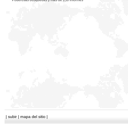
*
Poderosas busquedas y mas de 150 informes
|
subir
|
mapa del sitio
|