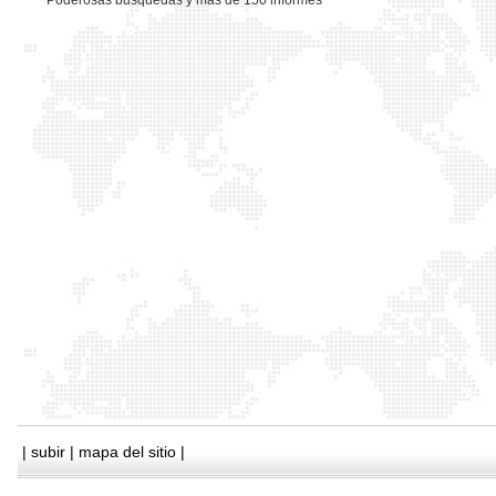
*
Poderosas busquedas y mas de 150 informes
|
subir
|
mapa del sitio
|