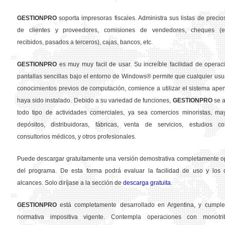
GESTION
PRO
soporta impresoras fiscales. Administra sus listas de precios
de clientes y proveedores, comisiones de vendedores, cheques (em
recibidos, pasados a terceros), cajas, bancos, etc.
GESTION
PRO
es muy muy facil de usar. Su increíble facilidad de operac
pantallas sencillas bajo el entorno de Windows® permite que cualquier usua
conocimientos previos de computación, comience a utilizar el sistema ape
haya sido instalado. Debido a su variedad de funciones,
GESTION
PRO
se a
todo tipo de actividades comerciales, ya sea comercios minoristas, may
depósitos, distribuidoras, fábricas, venta de servicios, estudios con
consultorios médicos, y otros profesionales.
Puede descargar gratuitamente una versión demostrativa completamente o
del programa. De esta forma podrá evaluar la facilidad de uso y los d
alcances. Solo diríjase a la sección de
descarga gratuita
.
GESTION
PRO
está completamente desarrollado en Argentina, y cumple
normativa impositiva vigente. Contempla operaciones con monotribu