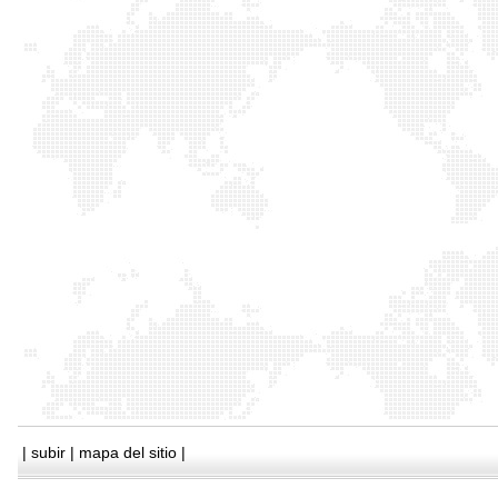
|
subir
|
mapa del sitio
|