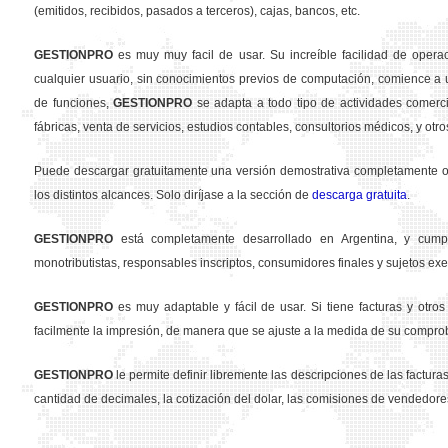
(emitidos, recibidos, pasados a terceros), cajas, bancos, etc.
GESTION
PRO
es muy muy facil de usar. Su increíble facilidad de opera
cualquier usuario, sin conocimientos previos de computación, comience a u
de funciones,
GESTION
PRO
se adapta a todo tipo de actividades comercia
fábricas, venta de servicios, estudios contables, consultorios médicos, y otro
Puede descargar gratuitamente una versión demostrativa completamente ope
los distintos alcances. Solo diríjase a la sección de
descarga gratuita
.
GESTION
PRO
está completamente desarrollado en Argentina, y cumpl
monotributistas, responsables inscriptos, consumidores finales y sujetos exe
GESTION
PRO
es muy adaptable y fácil de usar. Si tiene facturas y otr
facilmente la impresión, de manera que se ajuste a la medida de su compro
GESTION
PRO
le permite definir libremente las descripciones de las facturas 
cantidad de decimales, la cotización del dolar, las comisiones de vendedore