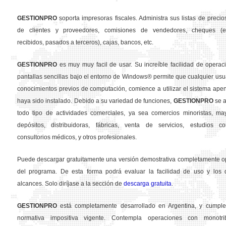
GESTION
PRO
soporta impresoras fiscales. Administra sus listas de precios
de clientes y proveedores, comisiones de vendedores, cheques (em
recibidos, pasados a terceros), cajas, bancos, etc.
GESTION
PRO
es muy muy facil de usar. Su increíble facilidad de operac
pantallas sencillas bajo el entorno de Windows® permite que cualquier usua
conocimientos previos de computación, comience a utilizar el sistema ape
haya sido instalado. Debido a su variedad de funciones,
GESTION
PRO
se a
todo tipo de actividades comerciales, ya sea comercios minoristas, may
depósitos, distribuidoras, fábricas, venta de servicios, estudios con
consultorios médicos, y otros profesionales.
Puede descargar gratuitamente una versión demostrativa completamente o
del programa. De esta forma podrá evaluar la facilidad de uso y los d
alcances. Solo diríjase a la sección de
descarga gratuita
.
GESTION
PRO
está completamente desarrollado en Argentina, y cumple
normativa impositiva vigente. Contempla operaciones con monotribu