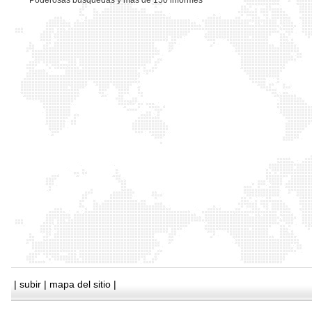
*
Poderosas busquedas y mas de 150 informes
|
subir
|
mapa del sitio
|