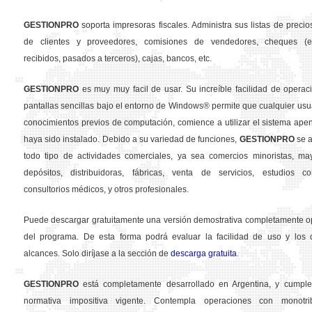
GESTION
PRO
soporta impresoras fiscales. Administra sus listas de precios
de clientes y proveedores, comisiones de vendedores, cheques (em
recibidos, pasados a terceros), cajas, bancos, etc.
GESTION
PRO
es muy muy facil de usar. Su increíble facilidad de operac
pantallas sencillas bajo el entorno de Windows® permite que cualquier usua
conocimientos previos de computación, comience a utilizar el sistema ape
haya sido instalado. Debido a su variedad de funciones,
GESTION
PRO
se a
todo tipo de actividades comerciales, ya sea comercios minoristas, may
depósitos, distribuidoras, fábricas, venta de servicios, estudios con
consultorios médicos, y otros profesionales.
Puede descargar gratuitamente una versión demostrativa completamente o
del programa. De esta forma podrá evaluar la facilidad de uso y los d
alcances. Solo diríjase a la sección de
descarga gratuita
.
GESTION
PRO
está completamente desarrollado en Argentina, y cumple
normativa impositiva vigente. Contempla operaciones con monotribu