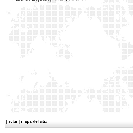
*
Poderosas busquedas y mas de 150 informes
|
subir
|
mapa del sitio
|