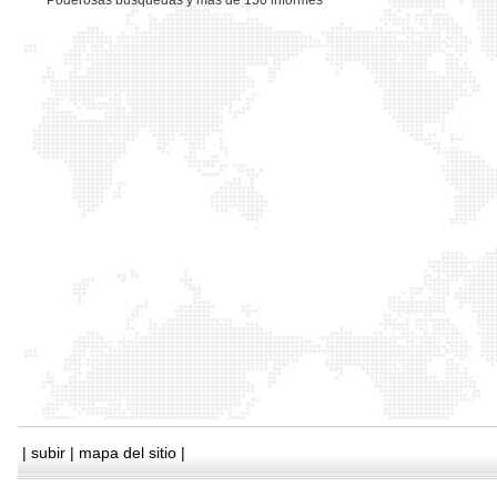
*
Poderosas busquedas y mas de 150 informes
|
subir
|
mapa del sitio
|