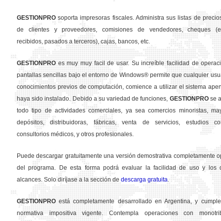
GESTION
PRO
soporta impresoras fiscales. Administra sus listas de precios
de clientes y proveedores, comisiones de vendedores, cheques (em
recibidos, pasados a terceros), cajas, bancos, etc.
GESTION
PRO
es muy muy facil de usar. Su increíble facilidad de operac
pantallas sencillas bajo el entorno de Windows® permite que cualquier usua
conocimientos previos de computación, comience a utilizar el sistema ape
haya sido instalado. Debido a su variedad de funciones,
GESTION
PRO
se a
todo tipo de actividades comerciales, ya sea comercios minoristas, may
depósitos, distribuidoras, fábricas, venta de servicios, estudios con
consultorios médicos, y otros profesionales.
Puede descargar gratuitamente una versión demostrativa completamente o
del programa. De esta forma podrá evaluar la facilidad de uso y los d
alcances. Solo diríjase a la sección de
descarga gratuita
.
GESTION
PRO
está completamente desarrollado en Argentina, y cumple
normativa impositiva vigente. Contempla operaciones con monotribu