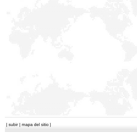
|
subir
|
mapa del sitio
|