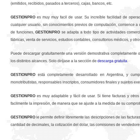
(emitidos, recibidos, pasados a terceros), cajas, bancos, etc.
GESTION
PRO
es muy muy facil de usar. Su increíble facilidad de opera
cualquier usuario, sin conocimientos previos de computación, comience a u
de funciones,
GESTION
PRO
se adapta a todo tipo de actividades comercia
fábricas, venta de servicios, estudios contables, consultorios médicos, y otro
Puede descargar gratuitamente una versión demostrativa completamente ope
los distintos alcances. Solo diríjase a la sección de
descarga gratuita
.
GESTION
PRO
está completamente desarrollado en Argentina, y cumpl
monotributistas, responsables inscriptos, consumidores finales y sujetos exe
GESTION
PRO
es muy adaptable y fácil de usar. Si tiene facturas y otr
facilmente la impresión, de manera que se ajuste a la medida de su compro
GESTION
PRO
le permite definir libremente las descripciones de las facturas 
cantidad de decimales, la cotización del dolar, las comisiones de vendedore