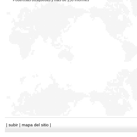
*
Poderosas busquedas y mas de 150 informes
|
subir
|
mapa del sitio
|