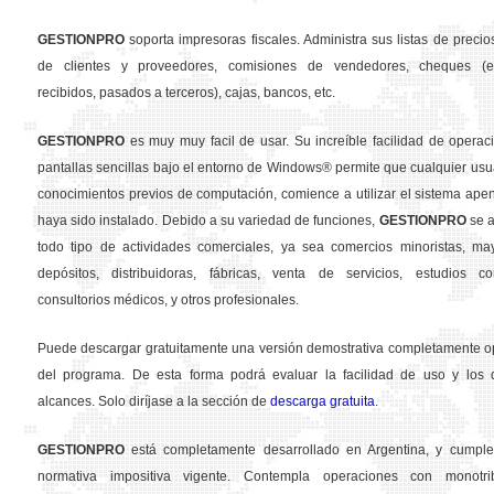
GESTION
PRO
soporta impresoras fiscales. Administra sus listas de precios
de clientes y proveedores, comisiones de vendedores, cheques (em
recibidos, pasados a terceros), cajas, bancos, etc.
GESTION
PRO
es muy muy facil de usar. Su increíble facilidad de operac
pantallas sencillas bajo el entorno de Windows® permite que cualquier usua
conocimientos previos de computación, comience a utilizar el sistema ape
haya sido instalado. Debido a su variedad de funciones,
GESTION
PRO
se a
todo tipo de actividades comerciales, ya sea comercios minoristas, may
depósitos, distribuidoras, fábricas, venta de servicios, estudios con
consultorios médicos, y otros profesionales.
Puede descargar gratuitamente una versión demostrativa completamente o
del programa. De esta forma podrá evaluar la facilidad de uso y los d
alcances. Solo diríjase a la sección de
descarga gratuita
.
GESTION
PRO
está completamente desarrollado en Argentina, y cumple
normativa impositiva vigente. Contempla operaciones con monotribu