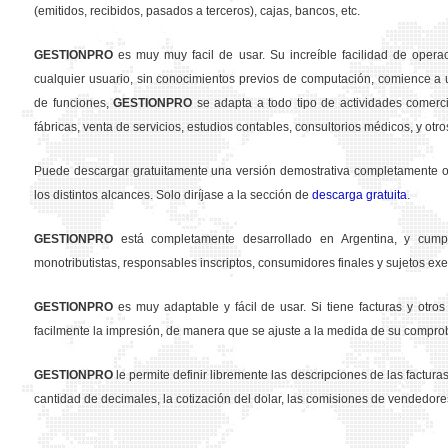
(emitidos, recibidos, pasados a terceros), cajas, bancos, etc.
GESTION
PRO
es muy muy facil de usar. Su increíble facilidad de opera
cualquier usuario, sin conocimientos previos de computación, comience a u
de funciones,
GESTION
PRO
se adapta a todo tipo de actividades comercia
fábricas, venta de servicios, estudios contables, consultorios médicos, y otro
Puede descargar gratuitamente una versión demostrativa completamente ope
los distintos alcances. Solo diríjase a la sección de
descarga gratuita
.
GESTION
PRO
está completamente desarrollado en Argentina, y cumpl
monotributistas, responsables inscriptos, consumidores finales y sujetos exe
GESTION
PRO
es muy adaptable y fácil de usar. Si tiene facturas y otr
facilmente la impresión, de manera que se ajuste a la medida de su compro
GESTION
PRO
le permite definir libremente las descripciones de las facturas 
cantidad de decimales, la cotización del dolar, las comisiones de vendedore