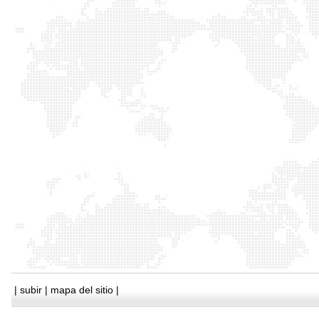
|
subir
|
mapa del sitio
|